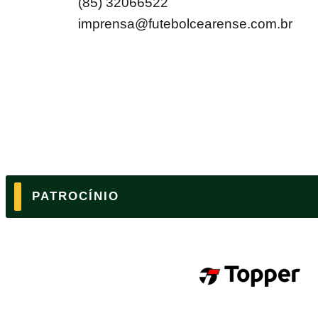
(85) 32066522
imprensa@futebolcearense.com.br
PATROCÍNIO