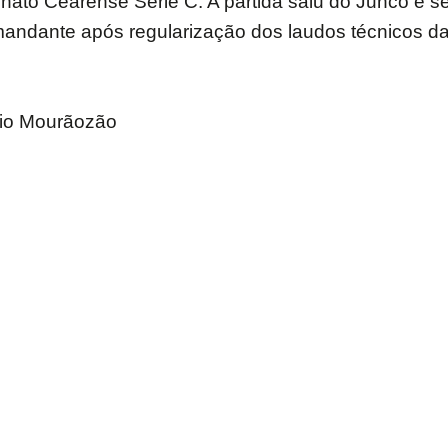
nato Cearense Série C. A partida saiu do Junco e s
mandante após regularização dos laudos técnicos da
dio Mourãozão