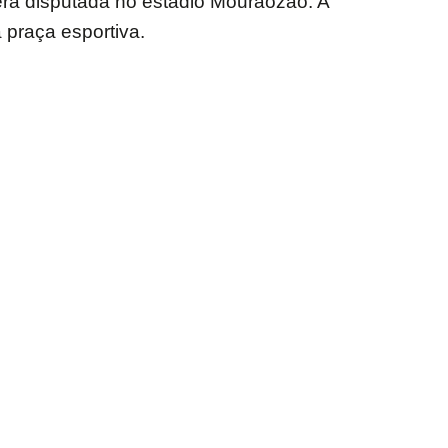
erá disputada no estádio Mourãozão. A
 praça esportiva.