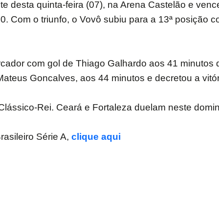
te desta quinta-feira (07), na Arena Castelão e ven
a 0. Com o triunfo, o Vovô subiu para a 13ª posiçã
arcador com gol de Thiago Galhardo aos 41 minutos d
Mateus Goncalves, aos 44 minutos e decretou a vitó
ássico-Rei. Ceará e Fortaleza duelam neste doming
rasileiro Série A,
clique aqui