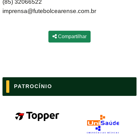
(85) 32066522
imprensa@futebolcearense.com.br
Compartilhar
PATROCÍNIO