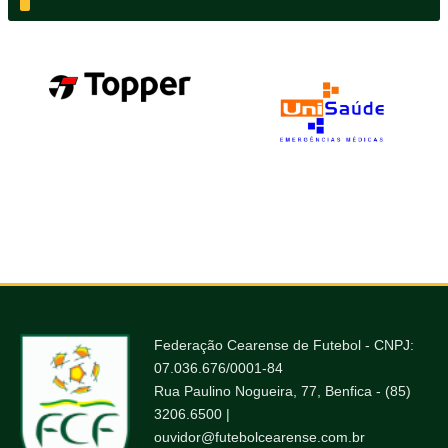
Federação Cearense de Futebol - CNPJ:
07.036.676/0001-84
Rua Paulino Nogueira, 77, Benfica - (85)
3206.6500 |
ouvidor@futebolcearense.com.br