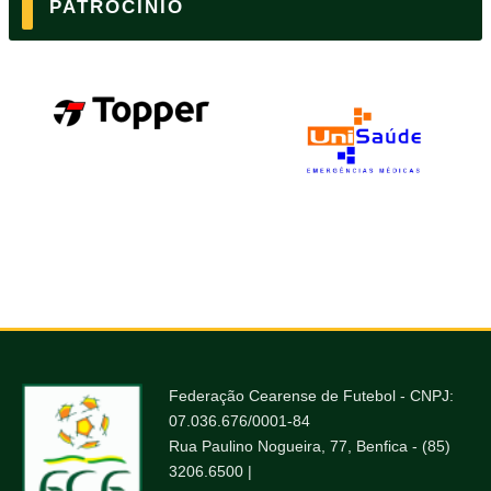
PATROCÍNIO
Federação Cearense de Futebol - CNPJ:
07.036.676/0001-84
Rua Paulino Nogueira, 77, Benfica - (85)
3206.6500 |