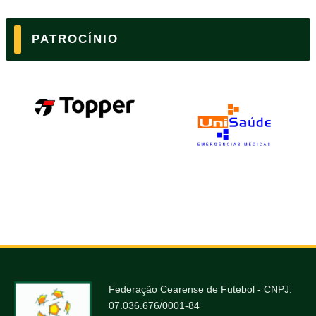
PATROCÍNIO
Federação Cearense de Futebol - CNPJ:
07.036.676/0001-84