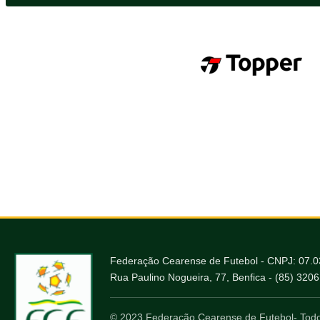
Federação Cearense de Futebol - CNPJ: 07.
Rua Paulino Nogueira, 77, Benfica - (85) 320
© 2023 Federação Cearense de Futebol- Todo