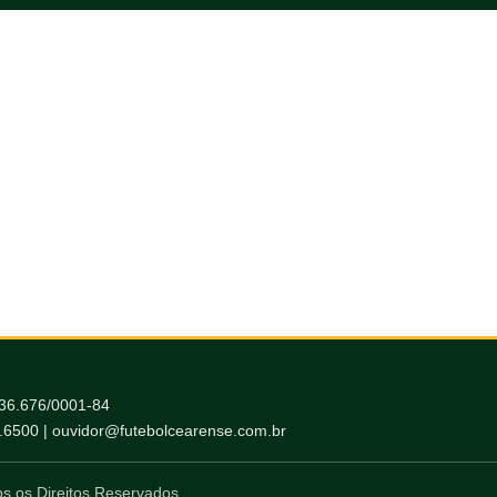
036.676/0001-84
6.6500 | ouvidor@futebolcearense.com.br
s os Direitos Reservados