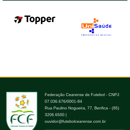
Federação Cearense de Futebol - CNPJ:
07.036.676/0001-84
Rua Paulino Nogueira, 77, Benfica - (85)
3206.6500 |
ouvidor@futebolcearense.com.br