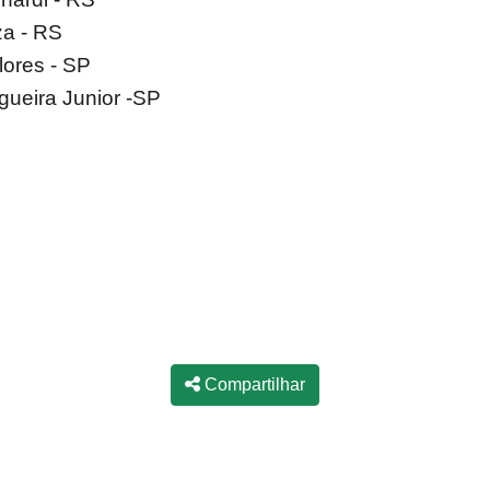
za - RS
lores - SP
gueira Junior -SP
Compartilhar