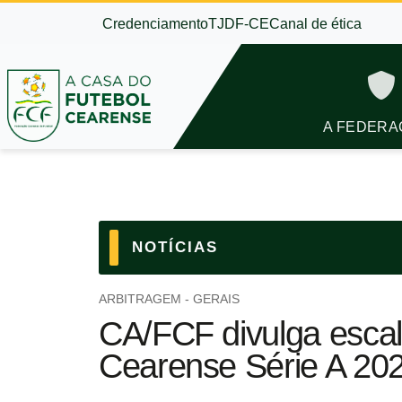
Credenciamento
TJDF-CE
Canal de ética
A FEDERA
NOTÍCIAS
ARBITRAGEM - GERAIS
CA/FCF divulga esca
Cearense Série A 20