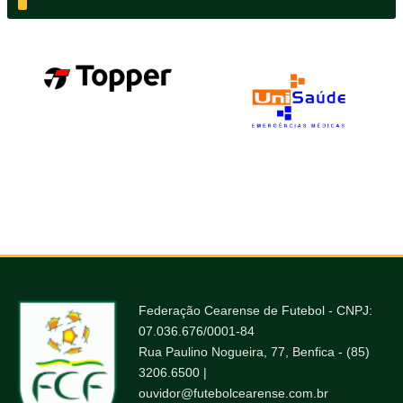
Federação Cearense de Futebol - CNPJ:
07.036.676/0001-84
Rua Paulino Nogueira, 77, Benfica - (85)
3206.6500 |
ouvidor@futebolcearense.com.br