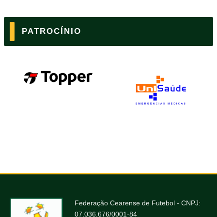
PATROCÍNIO
Federação Cearense de Futebol - CNPJ:
07.036.676/0001-84