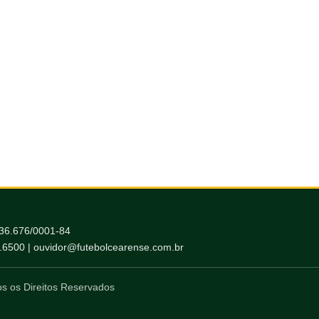
036.676/0001-84
6.6500 | ouvidor@futebolcearense.com.br
s os Direitos Reservados