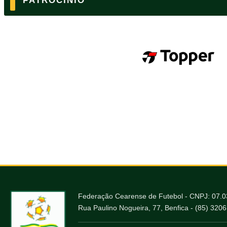
PATROCÍNIO
Federação Cearense de Futebol - CNPJ: 07.
Rua Paulino Nogueira, 77, Benfica - (85) 320