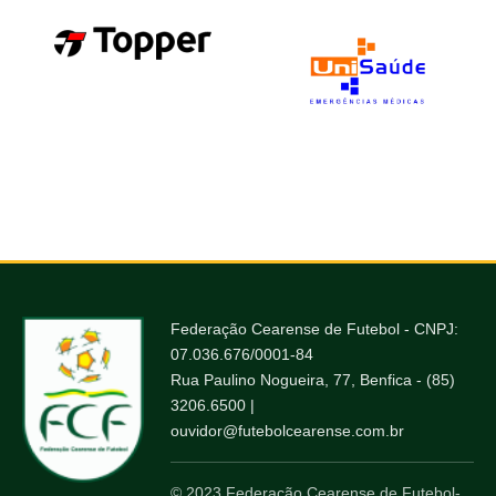
Federação Cearense de Futebol - CNPJ:
07.036.676/0001-84
Rua Paulino Nogueira, 77, Benfica - (85)
3206.6500 |
ouvidor@futebolcearense.com.br
© 2023 Federação Cearense de Futebol-