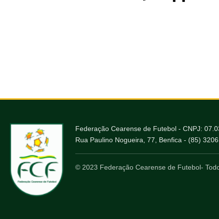
Federação Cearense de Futebol - CNPJ: 07.
Rua Paulino Nogueira, 77, Benfica - (85) 320
© 2023 Federação Cearense de Futebol- Todo