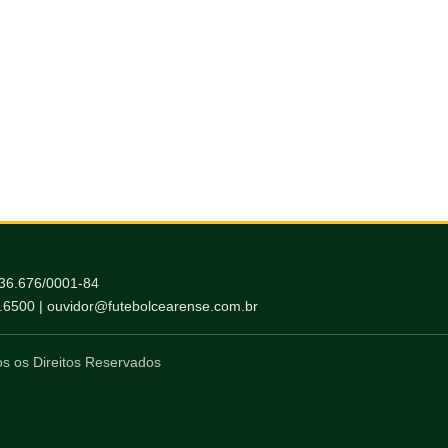
036.676/0001-84
6.6500 | ouvidor@futebolcearense.com.br
s os Direitos Reservados