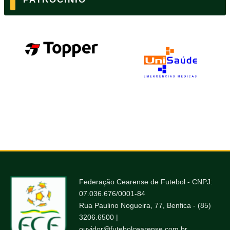
Federação Cearense de Futebol - CNPJ:
07.036.676/0001-84
Rua Paulino Nogueira, 77, Benfica - (85)
3206.6500 |
ouvidor@futebolcearense.com.br