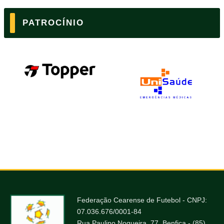
PATROCÍNIO
Federação Cearense de Futebol - CNPJ:
07.036.676/0001-84
Rua Paulino Nogueira, 77, Benfica - (85)