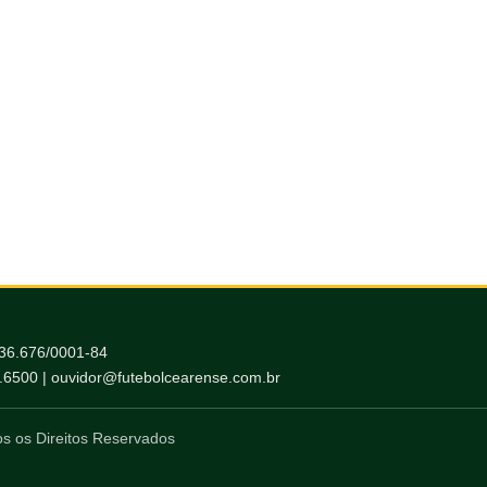
036.676/0001-84
6.6500 | ouvidor@futebolcearense.com.br
s os Direitos Reservados