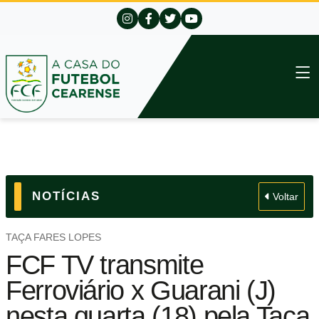
NOTÍCIAS
Voltar
TAÇA FARES LOPES
FCF TV transmite
Ferroviário x Guarani (J)
nesta quarta (18) pela Taça