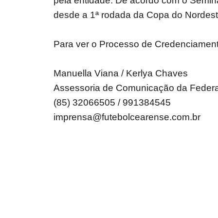
pela entidade. De acordo com o Seminá
desde a 1ª rodada da Copa do Nordest
Para ver o Processo de Credenciamen
Manuella Viana / Kerlya Chaves
Assessoria de Comunicação da Feder
(85) 32066505 / 991384545
imprensa@futebolcearense.com.br