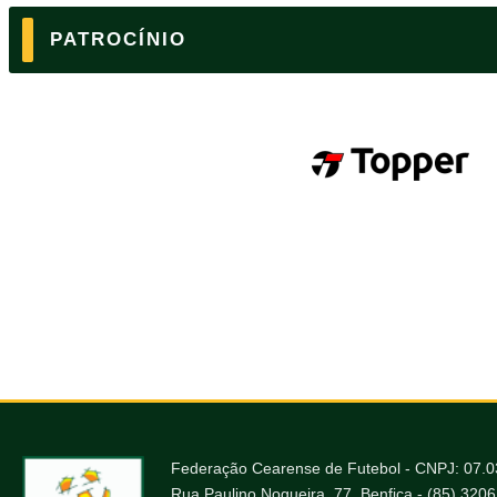
PATROCÍNIO
Federação Cearense de Futebol - CNPJ: 07.
Rua Paulino Nogueira, 77, Benfica - (85) 320