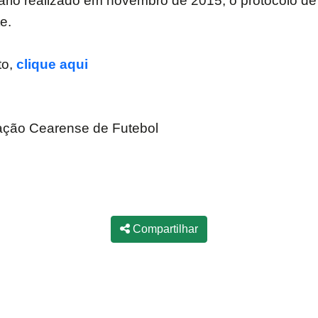
rio realizado em novembro de 2015, o protocolo de
e.
to,
clique aqui
ação Cearense de Futebol
Compartilhar