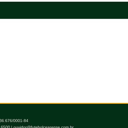
036.676/0001-84
6.6500 | ouvidor@futebolcearense.com.br