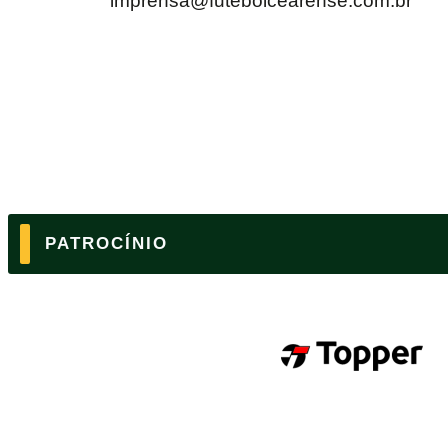
imprensa@futebolcearense.com.br
PATROCÍNIO