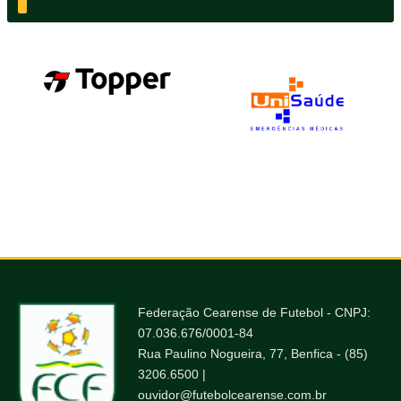
Federação Cearense de Futebol - CNPJ:
07.036.676/0001-84
Rua Paulino Nogueira, 77, Benfica - (85)
3206.6500 |
ouvidor@futebolcearense.com.br