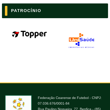
PATROCÍNIO
Federação Cearense de Futebol - CNPJ:
07.036.676/0001-84
Rua Paulino Nogueira, 77, Benfica - (85)