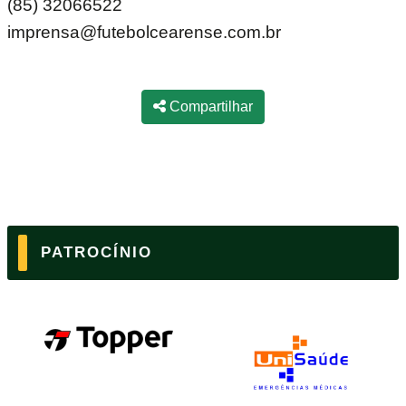
(85) 32066522
imprensa@futebolcearense.com.br
Compartilhar
PATROCÍNIO