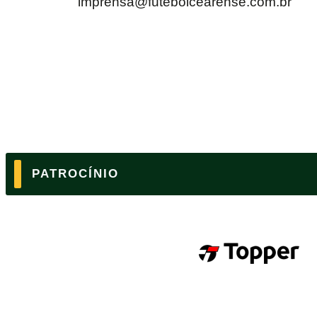
imprensa@futebolcearense.com.br
PATROCÍNIO