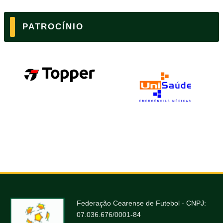
PATROCÍNIO
Federação Cearense de Futebol - CNPJ:
07.036.676/0001-84