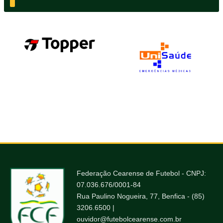
Federação Cearense de Futebol - CNPJ:
07.036.676/0001-84
Rua Paulino Nogueira, 77, Benfica - (85)
3206.6500 |
ouvidor@futebolcearense.com.br