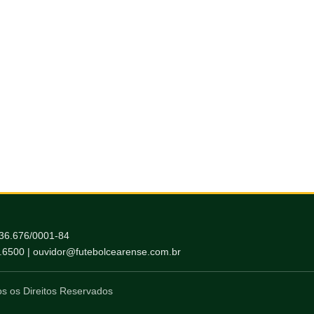
036.676/0001-84
6.6500 | ouvidor@futebolcearense.com.br
s os Direitos Reservados