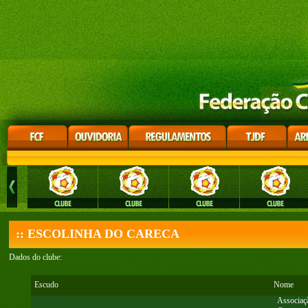
:: ESCOLINHA DO CARECA
Dados do clube:
Escudo
Nome
Associaçã