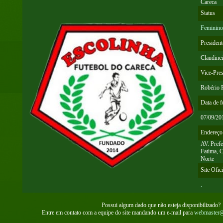
Careca
Status
Feminino
President
Claudine
Vice-Pres
Robério P
Data de 
07/09/20
Endereço
AV. Prefe
Fatima, 
Norte
Site Ofici
.
Possui algum dado que não esteja disponibilizado?
Entre em contato com a equipe do site mandando um e-mail para
webmaster@