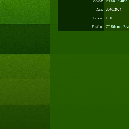
Rodada:
1ª Fase - Grupo:
Data:
29/06/2024
Horário:
15:00
Estádio:
CT Ribamar Beze