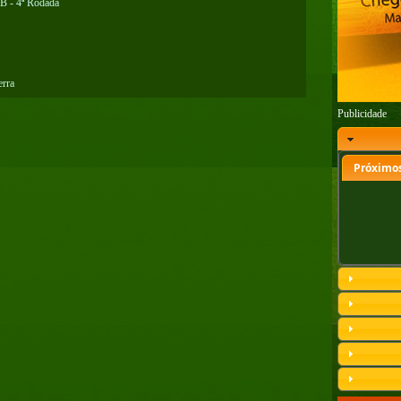
 B - 4ª Rodada
rra
Publicidade
Próximos