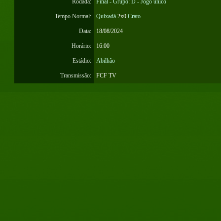
Rodada:
Final - Grupo: D - Jogo único
Tempo Normal:
Quixadá
2x0
Crato
Data:
18/08/2024
Horário:
16:00
Estádio:
Abilhão
Transmissão:
FCF TV