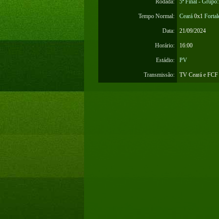
Rodada:
5ª Final - Grupo:
Tempo Normal:
Ceará
0x1
Fortal
Data:
21/09/2024
Horário:
16:00
Estádio:
PV
Transmissão:
TV Ceará e FCF