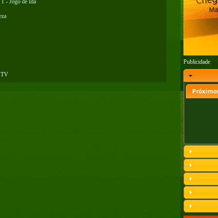
 T - Jogo de Ida
eza
Publicidade
 TV
Próximos