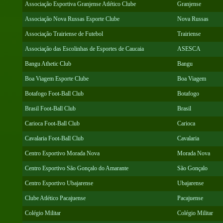
Associação Esportiva Granjense Atlético Clube
Granjense
Associação Nova Russas Esporte Clube
Nova Russas
Associação Trairiense de Futebol
Trairiense
Associação das Escolinhas de Esportes de Caucaia
ASESCA
Bangu Athetic Club
Bangu
Boa Viagem Esporte Clube
Boa Viagem
Botafogo Foot-Ball Club
Botafogo
Brasil Foot-Ball Club
Brasil
Carioca Foot-Ball Club
Carioca
Cavalaria Foot-Ball Club
Cavalaria
Centro Esportivo Morada Nova
Morada Nova
Centro Esportivo São Gonçalo do Amarante
São Gonçalo
Centro Esportivo Ubajarense
Ubajarense
Clube Atlético Pacajuense
Pacajuense
Colégio Militar
Colégio Militar