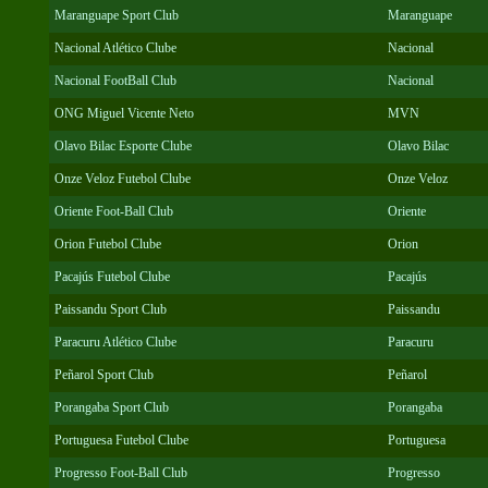
Maranguape Sport Club
Maranguape
Nacional Atlético Clube
Nacional
Nacional FootBall Club
Nacional
ONG Miguel Vicente Neto
MVN
Olavo Bilac Esporte Clube
Olavo Bilac
Onze Veloz Futebol Clube
Onze Veloz
Oriente Foot-Ball Club
Oriente
Orion Futebol Clube
Orion
Pacajús Futebol Clube
Pacajús
Paissandu Sport Club
Paissandu
Paracuru Atlético Clube
Paracuru
Peñarol Sport Club
Peñarol
Porangaba Sport Club
Porangaba
Portuguesa Futebol Clube
Portuguesa
Progresso Foot-Ball Club
Progresso