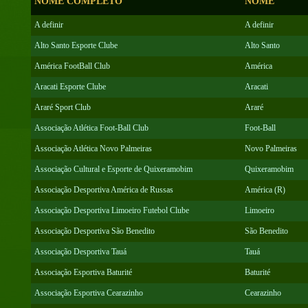
NOME COMPLETO
NOME
A definir
A definir
Alto Santo Esporte Clube
Alto Santo
América FootBall Club
América
Aracati Esporte Clube
Aracati
Araré Sport Club
Araré
Associação Atlética Foot-Ball Club
Foot-Ball
Associação Atlética Novo Palmeiras
Novo Palmeiras
Associação Cultural e Esporte de Quixeramobim
Quixeramobim
Associação Desportiva América de Russas
América (R)
Associação Desportiva Limoeiro Futebol Clube
Limoeiro
Associação Desportiva São Benedito
São Benedito
Associação Desportiva Tauá
Tauá
Associação Esportiva Baturité
Baturité
Associação Esportiva Cearazinho
Cearazinho