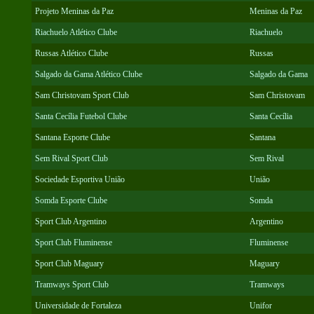
Projeto Meninas da Paz
Meninas da Paz
Riachuelo Atlético Clube
Riachuelo
Russas Atlético Clube
Russas
Salgado da Gama Atlético Clube
Salgado da Gama
Sam Christovam Sport Club
Sam Christovam
Santa Cecília Futebol Clube
Santa Cecília
Santana Esporte Clube
Santana
Sem Rival Sport Club
Sem Rival
Sociedade Esportiva União
União
Somda Esporte Clube
Somda
Sport Club Argentino
Argentino
Sport Club Fluminense
Fluminense
Sport Club Maguary
Maguary
Tramways Sport Club
Tramways
Universidade de Fortaleza
Unifor