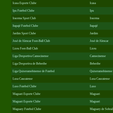
Icasa Esporte Clube
Icasa
Ipu Futebol Clube
Ipu
Iracema Sport Club
Iracema
Itapajé Futebol Clube
Itapajé
Jardim Sport Clube
Jardim
José de Alencar Foot-Ball Club
José de Alencar
Liceu Foot-Ball Club
Liceu
Liga Desportiva Camocinense
Camocinense
Liga Desportiva de Beberibe
Beberibe
Liga Quixeramobinense de Futebol
Quixeramobinense
Lusa Caucaiense
Lusa Caucaiense
Luso Futebol Clube
Luso
Maguari Esporte Clube
Maguari
Maguari Esporte Clube
Maguari
Maguary Futebol Clube
Maguary de Sobral