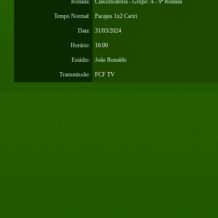
Rodada:
Classificatória - Grupo: A - 9ª Rodada
Tempo Normal:
Pacajus
1x2
Cariri
Data:
31/03/2024
Horário:
16:00
Estádio:
João Ronaldo
Transmissão:
FCF TV