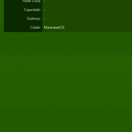
Nome Usual:
-
Capacidade:
-
Endereço:
-
Cidade:
Maracanaú/CE