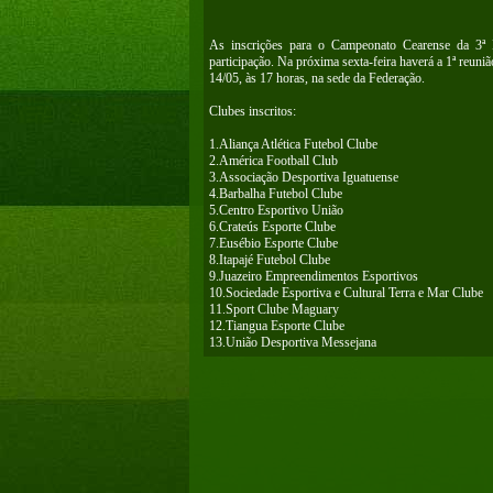
As inscrições para o Campeonato Cearense da 3ª D
participação. Na próxima sexta-feira haverá a 1ª reuniã
14/05, às 17 horas, na sede da Federação.
Clubes inscritos:
1.Aliança Atlética Futebol Clube
2.América Football Club
3.Associação Desportiva Iguatuense
4.Barbalha Futebol Clube
5.Centro Esportivo União
6.Crateús Esporte Clube
7.Eusébio Esporte Clube
8.Itapajé Futebol Clube
9.Juazeiro Empreendimentos Esportivos
10.Sociedade Esportiva e Cultural Terra e Mar Clube
11.Sport Clube Maguary
12.Tiangua Esporte Clube
13.União Desportiva Messejana