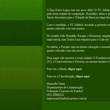
A Taça Fares Lopes tem um novo líder! O FC Atlético 
pela sexta rodada da competição. Rondallys abriu o p
Tassio descontou para o Tubarão da Barra na etapa fina
Com o resultado, o FC Atlético assumiu a primeira c
quinto colocado com sete pontos.
No estádio João Ronaldo, Pacajus e Horizonte empata
etapa inicial, mas Andre Luiz empatou para o Galo do
Na tabela, o Pacajus saiu da última colocação e assu
quarto colocado com oito pontos.
Dois jogos vão encerrar a sexta rodada. O Fortaleza re
(21), o Ceará enfrenta o Floresta, no mesmo horário e
Para ver a Tabela,
clique aqui
Para ver a Classificação,
clique aqui
Manuella Viana
Departamento de Comunicação
Federação Cearense de Futebol
(85) 32066522
imprensa@futebolcearense.com.br