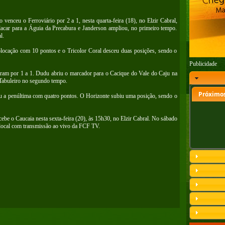
venceu o Ferroviário por 2 a 1, nesta quarta-feira (18), no Elzir Cabral,
lacar para a Águia da Precabura e Janderson ampliou, no primeiro tempo.
l.
olocação com 10 pontos e o Tricolor Coral desceu duas posições, sendo o
Publicidade
ram por 1 a 1. Dudu abriu o marcador para o Cacique do Vale do Caju na
 Tabuleiro no segundo tempo.
Próximos
miu a penúltima com quatro pontos. O Horizonte subiu uma posição, sendo o
cebe o Caucaia nesta sexta-feira (20), às 15h30, no Elzir Cabral. No sábado
 local com transmissão ao vivo da FCF TV.