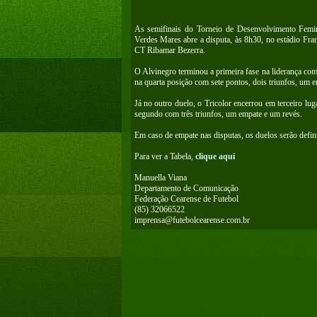
As semifinais do Torneio de Desenvolvimento Femin
Verdes Mares abre a disputa, às 8h30, no estádio Fra
CT Ribamar Bezerra.
O Alvinegro terminou a primeira fase na liderança c
na quarta posição com sete pontos, dois triunfos, um e
Já no outro duelo, o Tricolor encerrou em terceiro lu
segundo com três triunfos, um empate e um revés.
Em caso de empate nas disputas, os duelos serão defini
Para ver a Tabela,
clique aqui
Manuella Viana
Departamento de Comunicação
Federação Cearense de Futebol
(85) 32066522
imprensa@futebolcearense.com.br