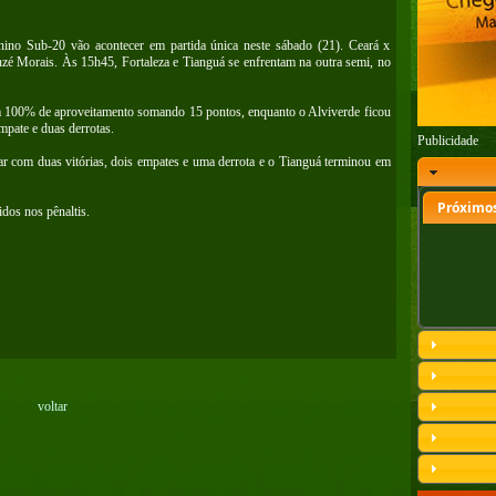
ino Sub-20 vão acontecer em partida única neste sábado (21). Ceará x
nzé Morais. Às 15h45, Fortaleza e Tianguá se enfrentam na outra semi, no
om 100% de aproveitamento somando 15 pontos, enquanto o Alviverde ficou
mpate e duas derrotas.
Publicidade
gar com duas vitórias, dois empates e uma derrota e o Tianguá terminou em
Próximos
dos nos pênaltis.
voltar