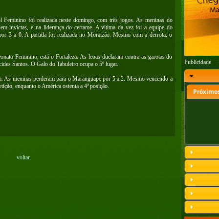
 Feminino foi realizada neste domingo, com três jogos. As meninas do
m invictas, e na liderança do certame. A vítima da vez foi a equipe do
por 3 a 0. A partida foi realizada no Moraizão. Mesmo com a derrota, o
eonato Feminino, está o Fortaleza. As leoas duelaram contra as garotas do
Publicidade
cides Santos. O Galo do Tabuleiro ocupa o 5º lugar.
. As meninas perderam para o Maranguape por 5 a 2. Mesmo vencendo a
tição, enquanto o América ostenta a 4ª posição.
Próximos
voltar