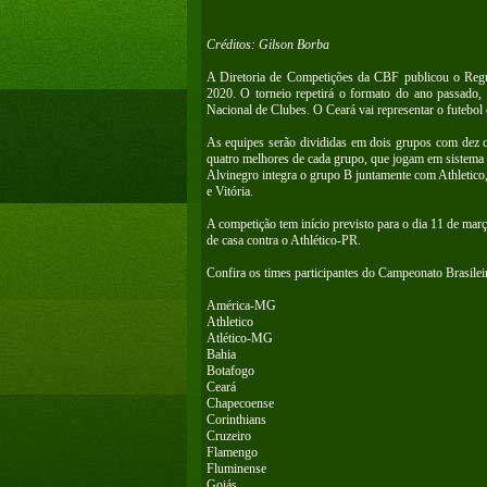
Créditos: Gilson Borba
A Diretoria de Competições da CBF publicou o Regu
2020. O torneio repetirá o formato do ano passado
Nacional de Clubes. O Ceará vai representar o futebol
As equipes serão divididas em dois grupos com dez c
quatro melhores de cada grupo, que jogam em sistema el
Alvinegro integra o grupo B juntamente com Athletico
e Vitória.
A competição tem início previsto para o dia 11 de março
de casa contra o Athlético-PR.
Confira os times participantes do Campeonato Brasilei
América-MG
Athletico
Atlético-MG
Bahia
Botafogo
Ceará
Chapecoense
Corinthians
Cruzeiro
Flamengo
Fluminense
Goiás