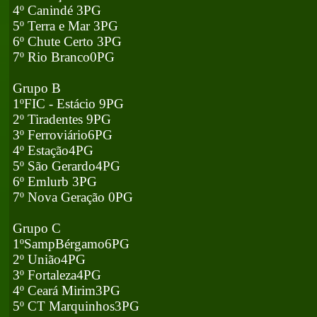
4º Canindé 3PG
5º Terra e Mar 3PG
6º Chute Certo 3PG
7º Rio Branco0PG
Grupo B
1ºFIC - Estácio 9PG
2º Tiradentes 9PG
3º Ferroviário6PG
4º Estação4PG
5º São Gerardo4PG
6º Emlurb 3PG
7º Nova Geração 0PG
Grupo C
1ºSampBérgamo6PG
2º União4PG
3º Fortaleza4PG
4º Ceará Mirim3PG
5º CT Marquinhos3PG