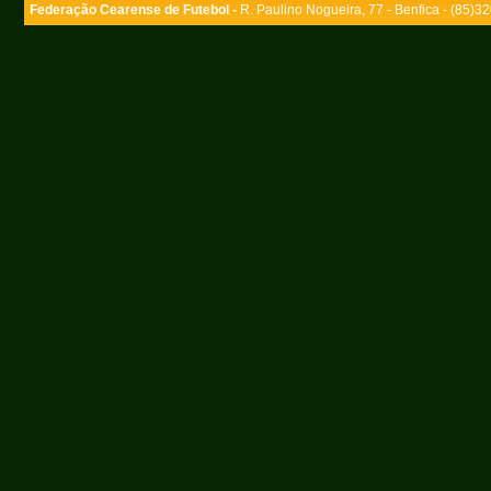
Federação Cearense de Futebol -
R. Paulino Nogueira, 77 - Benfica - (85)3