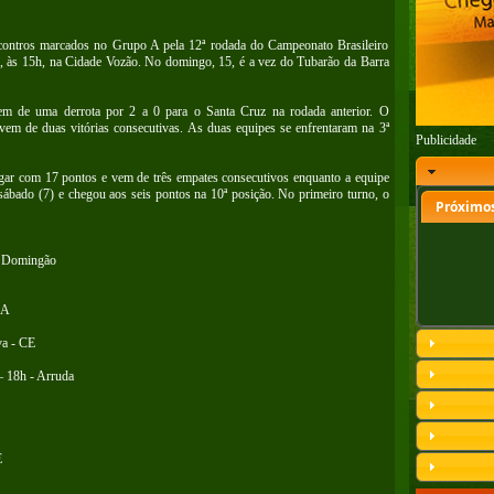
encontros marcados no Grupo A pela 12ª rodada do Campeonato Brasileiro
 às 15h, na Cidade Vozão. No domingo, 15, é a vez do Tubarão da Barra
m de uma derrota por 2 a 0 para o Santa Cruz na rodada anterior. O
em de duas vitórias consecutivas. As duas equipes se enfrentaram na 3ª
Publicidade
ugar com 17 pontos e vem de três empates consecutivos enquanto a equipe
ábado (7) e chegou aos seis pontos na 10ª posição. No primeiro turno, o
Próximos
- Domingão
MA
va - CE
 18h - Arruda
E