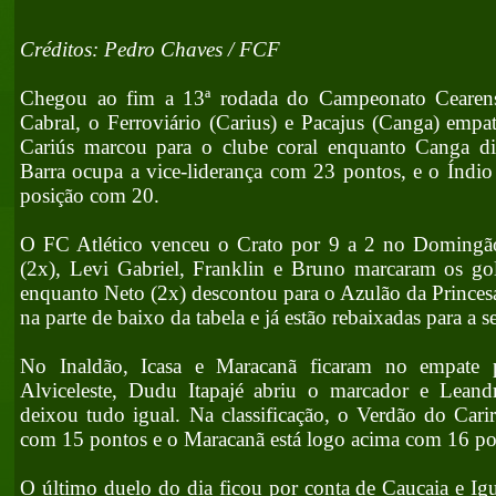
Créditos: Pedro Chaves / FCF
Chegou ao fim a 13ª rodada do Campeonato Cearen
Cabral, o Ferroviário (Carius) e Pacajus (Canga) emp
Cariús marcou para o clube coral enquanto Canga d
Barra ocupa a vice-liderança com 23 pontos, e o Índi
posição com 20.
O FC Atlético venceu o Crato por 9 a 2 no Domingã
(2x), Levi Gabriel, Franklin e Bruno marcaram os gol
enquanto Neto (2x) descontou para o Azulão da Princesa
na parte de baixo da tabela e já estão rebaixadas para a 
No Inaldão, Icasa e Maracanã ficaram no empate 
Alviceleste, Dudu Itapajé abriu o marcador e Lean
deixou tudo igual. Na classificação, o Verdão do Carir
com 15 pontos e o Maracanã está logo acima com 16 pon
O último duelo do dia ficou por conta de Caucaia e I