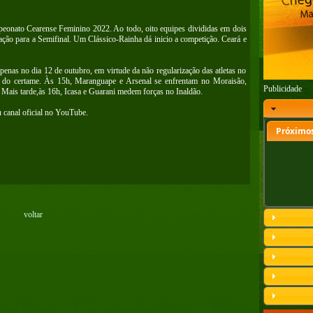
peonato Cearense Feminino 2022. Ao todo, oito equipes divididas em dois
cação para a Semifinal. Um Clássico-Rainha dá inicio a competição. Ceará e
penas no dia 12 de outubro, em virtude da não regularização das atletas no
o do certame. Às 15h, Maranguape e Arsenal se enfrentam no Moraisão,
Publicidade
ais tarde,às 16h, Icasa e Guarani medem forças no Inaldão.
 canal oficial no YouTube.
Próximos
voltar