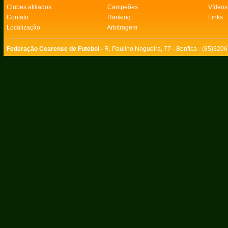
Clubes afiliados
Campeões
Vídeos
Contato
Ranking
Links
Localização
Arbitragem
Federação Cearense de Futebol -
R. Paulino Nogueira, 77 - Benfica - (85)320