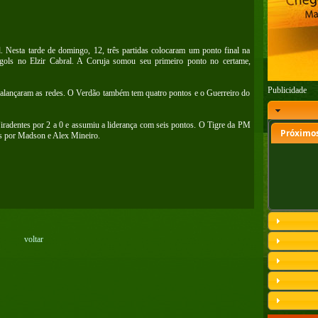
 Nesta tarde de domingo, 12, três partidas colocaram um ponto final na
ols no Elzir Cabral. A Coruja somou seu primeiro ponto no certame,
Publicidade
alançaram as redes. O Verdão também tem quatro pontos e o Guerreiro do
Tiradentes por 2 a 0 e assumiu a liderança com seis pontos. O Tigre da PM
Próximos
s por Madson e Alex Mineiro.
voltar