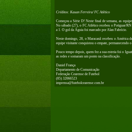
Créditos: Kauan Ferreira/ FC Atlético
Começou a Série D! Neste final de semana, as equip
No sábado (27), o FC Atlético recebeu o Potiguar/RN 
a 1. O gol da Águia foi marcado por Alan Fabrício.
Neste domingo, 28, o Maracanã recebeu o América de 
equipe visitante conquistou o empate, permanecendo o 
Pouco tempo depois, quem fez a sua estreia foi o Igu
as redes e somaram um ponto na classificação.
Daniel França
Departamento de Comunicação
Federação Cearense de Futebol
(85) 32066523
imprensa@futebolcearense.com.br